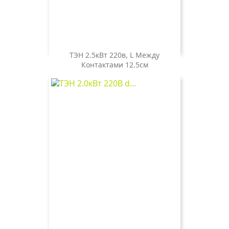
ТЭН 2.5кВт 220в, L Между
Контактами 12.5см
Цена
800 ₽