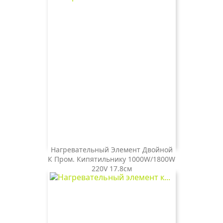
Нагревательный Элемент Двойной
К Пром. Кипятильнику 1000W/1800W
Цена
1 000 ₽
220V 17.8см