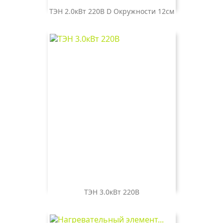
ТЭН 2.0кВт 220В D Окружности 12см
Цена
800 ₽
ТЭН 3.0кВт 220В
Цена
900 ₽