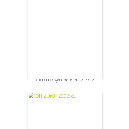
ТЭН D Окружности 20см-23см
Цена
800 ₽