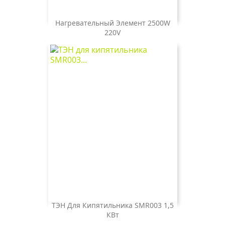
Нагревательный Элемент 2500W
220V
Цена
700 ₽
ТЭН Для Кипятильника SMR003 1,5
КВт
Цена
700 ₽