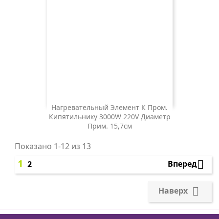
Нагревательный Элемент К Пром.
Кипятильнику 3000W 220V Диаметр
Цена
1 000 ₽
Прим. 15,7см
Показано 1-12 из 13
1

Вперед
2

Наверх