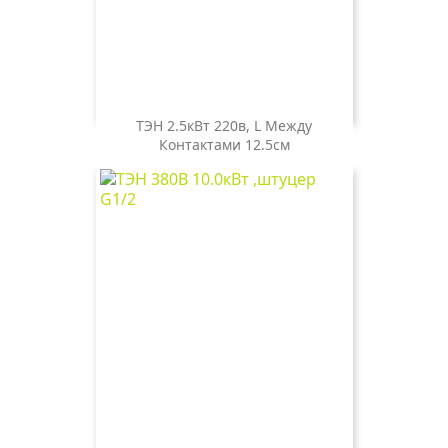
ТЭН 2.5кВт 220в, L Между
Контактами 12.5см
Цена
800 ₽