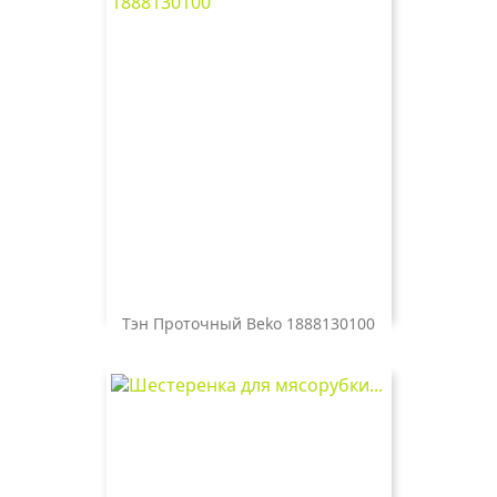
Тэн Проточный Beko 1888130100
Цена
1 300 ₽