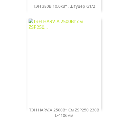
ТЭН 380В 10.0кВт ,штуцер G1/2
ТЭН HARVIA 2500Вт См ZSP250 230В
L-4106мм
Цена
2 000 ₽