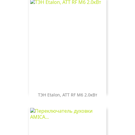
ТЭН Etalon, ATT RF M6 2.0кВт
Цена
1 200 ₽