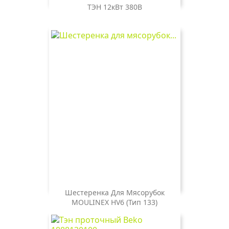
ТЭН 12кВт 380В
Цена
1 200 ₽
Шестеренка Для Мясорубок
MOULINEX HV6 (тип 133)
Цена
500 ₽